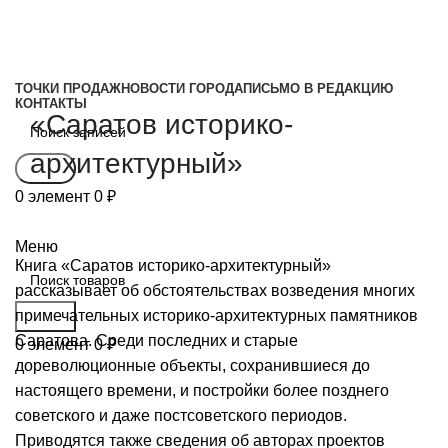
ТОЧКИ ПРОДАЖ
НОВОСТИ ГОРОДА
ПИСЬМО В РЕДАКЦИЮ
КОНТАКТЫ
«Саратов историко-
архитектурный»
Поиск
0
элемент
0
₽
Свежий выпуск
Меню
Книга «Саратов историко-архитектурный»
рассказывает об обстоятельствах возведения многих
примечательных историко-архитектурных памятников
Поиск
Саратова. Среди последних и старые
0
элемент
0
₽
дореволюционные объекты, сохранившиеся до
настоящего времени, и постройки более позднего
советского и даже постсоветского периодов.
Приводятся также сведения об авторах проектов