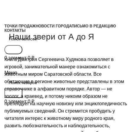
ТОЧКИ ПРОДАЖ
НОВОСТИ ГОРОДА
ПИСЬМО В РЕДАКЦИЮ
КОНТАКТЫ
Наши звери от А до Я
Поиск
0
элемент
0
₽
Книга Дмитрия Сергеевича Худякова позволяет в
Свежий выпуск
игровой, занимательной манере ознакомиться с
Меню
животным миром Саратовской области. Все
обитающие в регионе животные представлены в этом
справочнике в алфавитном порядке. Автор — не
Поиск
зоолог, а краевед, и потому никоим образом не
0
элемент
0
₽
претендует на научную новизну или энциклопедичность
публикуемых сведений. Он стремится пробудить у
читателя интерес к животному миру родного края,
развить любознательность и наблюдательность,