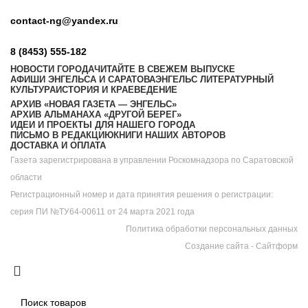
contact-ng@yandex.ru
8 (8453) 555-182
НОВОСТИ ГОРОДА
ЧИТАЙТЕ В СВЕЖЕМ ВЫПУСКЕ
АФИШИ ЭНГЕЛЬСА И САРАТОВА
ЭНГЕЛЬС ЛИТЕРАТУРНЫЙ
КУЛЬТУРА
ИСТОРИЯ И КРАЕВЕДЕНИЕ
АРХИВ «НОВАЯ ГАЗЕТА — ЭНГЕЛЬС»
АРХИВ АЛЬМАНАХА «ДРУГОЙ БЕРЕГ»
ИДЕИ И ПРОЕКТЫ ДЛЯ НАШЕГО ГОРОДА
ПИСЬМО В РЕДАКЦИЮ
КНИГИ НАШИХ АВТОРОВ
ДОСТАВКА И ОПЛАТА
Газета зарегистрирована в управлении Роскомнадзора по Саратовской
области
Регистрационный номер и дата принятия решения о регистрации:
серия ПИ №ТУ64-00611 от 24 марта 2021 года
Политика обработки персональных данных
Cоздание сайта - Сайтформ