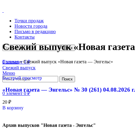
Точки продаж
Новости города
Письмо в редакцию
Контакты
Свежий выпуск «Новая газет
Поиск
Главная
»
Свежий выпуск «Новая газета — Энгельс»
0
элемент
0
₽
Свежий выпуск
Меню
Быстрый просмотр
Поиск
«Новая газета — Энгельс» № 30 (261) 04.08.2026 г
0
элемент
0
₽
20
₽
В корзину
Архив выпусков "Новая газета - Энгельс"