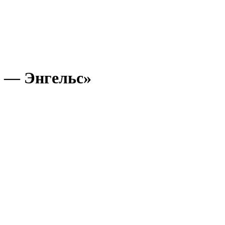
а — Энгельс»
.