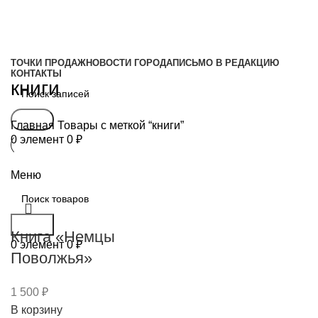
ТОЧКИ ПРОДАЖ
НОВОСТИ ГОРОДА
ПИСЬМО В РЕДАКЦИЮ
КОНТАКТЫ
книги
Поиск
Главная
Товары с меткой “книги”
0
элемент
0
₽
Свежий выпуск
Меню
Поиск
Книга «Немцы
0
элемент
0
₽
Поволжья»
1 500
₽
В корзину