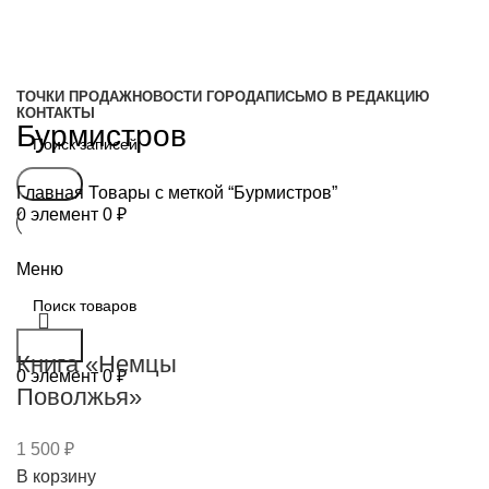
ТОЧКИ ПРОДАЖ
НОВОСТИ ГОРОДА
ПИСЬМО В РЕДАКЦИЮ
КОНТАКТЫ
Бурмистров
Поиск
Главная
Товары с меткой “Бурмистров”
0
элемент
0
₽
Свежий выпуск
Меню
Поиск
Книга «Немцы
0
элемент
0
₽
Поволжья»
1 500
₽
В корзину