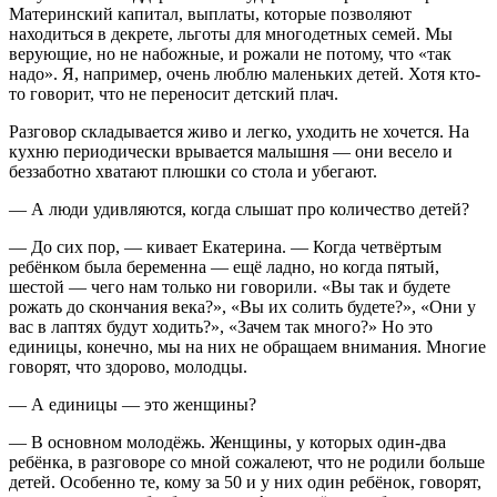
Материнский капитал, выплаты, которые позволяют
находиться в декрете, льготы для многодетных семей. Мы
верующие, но не набожные, и рожали не потому, что «так
надо». Я, например, очень люблю маленьких детей. Хотя кто-
то говорит, что не переносит детский плач.
Разговор складывается живо и легко, уходить не хочется. На
кухню периодически врывается малышня — они весело и
беззаботно хватают плюшки со стола и убегают.
— А люди удивляются, когда слышат про количество детей?
— До сих пор, — кивает Екатерина. — Когда четвёртым
ребёнком была беременна — ещё ладно, но когда пятый,
шестой — чего нам только ни говорили. «Вы так и будете
рожать до скончания века?», «Вы их солить будете?», «Они у
вас в лаптях будут ходить?», «Зачем так много?» Но это
единицы, конечно, мы на них не обращаем внимания. Многие
говорят, что здорово, молодцы.
— А единицы — это женщины?
— В основном молодёжь. Женщины, у которых один-два
ребёнка, в разговоре со мной сожалеют, что не родили больше
детей. Особенно те, кому за 50 и у них один ребёнок, говорят,