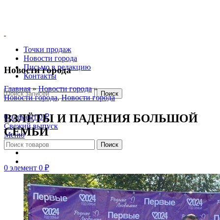
Точки продаж
Новости города
Письмо в редакцию
Новости города
Контакты
Главная
»
Новости города
»
Поиск
Новости города
,
Новости города
ВЗЛЁТЫ И ПАДЕНИЯ БОЛЬШОЙ
0
элемент
0
₽
Свежий выпуск
СЕМЬИ
Меню
Поиск
0
элемент
0
₽