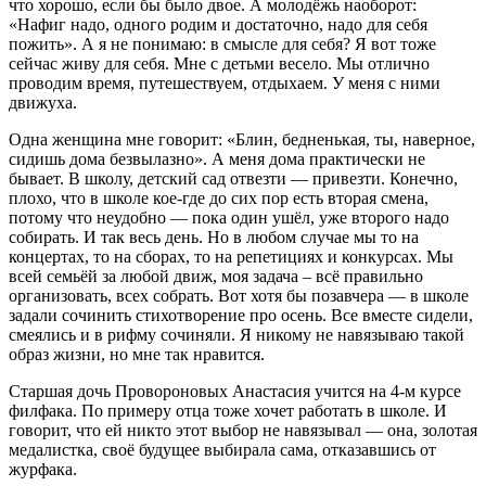
что хорошо, если бы было двое. А молодёжь наоборот:
«Нафиг надо, одного родим и достаточно, надо для себя
пожить». А я не понимаю: в смысле для себя? Я вот тоже
сейчас живу для себя. Мне с детьми весело. Мы отлично
проводим время, путешествуем, отдыхаем. У меня с ними
движуха.
Одна женщина мне говорит: «Блин, бедненькая, ты, наверное,
сидишь дома безвылазно». А меня дома практически не
бывает. В школу, детский сад отвезти — привезти. Конечно,
плохо, что в школе кое-где до сих пор есть вторая смена,
потому что неудобно — пока один ушёл, уже второго надо
собирать. И так весь день. Но в любом случае мы то на
концертах, то на сборах, то на репетициях и конкурсах. Мы
всей семьёй за любой движ, моя задача – всё правильно
организовать, всех собрать. Вот хотя бы позавчера — в школе
задали сочинить стихотворение про осень. Все вместе сидели,
смеялись и в рифму сочиняли. Я никому не навязываю такой
образ жизни, но мне так нравится.
Старшая дочь Провороновых Анастасия учится на 4-м курсе
филфака. По примеру отца тоже хочет работать в школе. И
говорит, что ей никто этот выбор не навязывал — она, золотая
медалистка, своё будущее выбирала сама, отказавшись от
журфака.