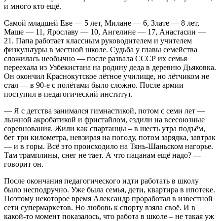
и много кто ещё.
Самой младшей Еве — 5 лет, Милане — 6, Злате — 8 лет,
Маше — 11, Ярославу — 10, Ангелине — 17, Анастасии —
21. Папа работает классным руководителем и учителем
физкультуры в местной школе. Судьба у главы семейства
сложилась необычно — после развала СССР их семья
переехала из Узбекистана на родину деда в деревню Дьяковка.
Он окончил Краснокутское лётное училище, но лётчиком не
стал — в 90-е с полётами было сложно. После армии
поступил в педагогический институт.
— Я с детства занимался гимнастикой, потом с семи лет —
лыжной акробатикой и фристайлом, ездили на всесоюзные
соревнования. Жили как спартанцы – в шесть утра подъём,
бег три километра, невзирая на погоду, потом зарядка, завтрак
— и в горы. Всё это происходило на Тянь-Шаньском нагорье.
Там трамплины, снег не тает. А что пацанам ещё надо? —
говорит он.
После окончания педагогического идти работать в школу
было несподручно. Уже была семья, дети, квартира в ипотеке.
Поэтому некоторое время Александр проработал в известной
сети супермаркетов. Но любовь к спорту взяла своё. И в
какой-то момент показалось, что работа в школе – не такая уж