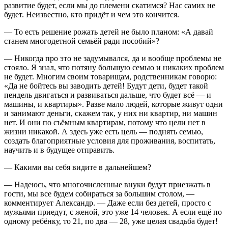
развитие будет, если мы до племени скатимся? Нас самих не
будет. Неизвестно, кто придёт и чем это кончится.
— То есть решение рожать детей не было планом: «А давай
станем многодетной семьёй ради пособий»?
— Никогда про это не задумывался, да и вообще проблемы не
стояло. Я знал, что потяну большую семью и никаких проблем
не будет. Многим своим товарищам, родственникам говорю:
«Да не бойтесь вы заводить детей! Будут дети, будет такой
пендель двигаться и развиваться дальше, что будет всё — и
машины, и квартиры». Разве мало людей, которые живут одни
и занимают деньги, скажем так, у них ни квартир, ни машин
нет. И они по съёмным квартирам, потому что цели нет в
жизни никакой. А здесь уже есть цель — поднять семью,
создать благоприятные условия для проживания, воспитать,
научить и в будущее отправить.
— Какими вы себя видите в дальнейшем?
— Надеюсь, что многочисленные внуки будут приезжать в
гости, мы все будем собираться за большим столом, —
комментирует Александр. — Даже если без детей, просто с
мужьями приедут, с женой, это уже 14 человек. А если ещё по
одному ребёнку, то 21, по два — 28, уже целая свадьба будет!