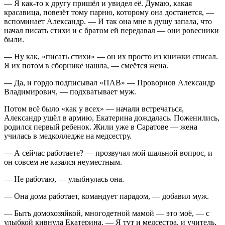
— Я как-то к другу пришёл и увидел её. Думаю, какая
красавица, повезёт тому парню, которому она достанется, —
вспоминает Александр. — И так она мне в душу запала, что
начал писать стихи и с братом ей передавал — они ровесники
были.
— Ну как, «писать стихи» — он их просто из книжки списал.
Я их потом в сборнике нашла, — смеётся жена.
— Да, и гордо подписывал «ПАВ» — Проворнов Александр
Владимирович, — подхватывает муж.
Потом всё было «как у всех» — начали встречаться,
Александр ушёл в армию, Екатерина дождалась. Поженились,
родился первый ребенок. Жили уже в Саратове — жена
училась в медколледже на медсестру.
— А сейчас работаете? — прозвучал мой шальной вопрос, и
он совсем не казался неуместным.
— Не работаю, — улыбнулась она.
— Она дома работает, командует парадом, — добавил муж.
— Быть домохозяйкой, многодетной мамой — это моё, — с
улыбкой кивнула Екатерина. — Я тут и медсестра, и учитель,