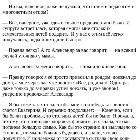
— Но вы, наверное, даже не думали, что станете педагогом и
многодетным отцом?
— Всё, наверное, уже где-то свыше предначертано было. И
супруга встретилась, которая смогла мне стольких
замечательных детей подарить. И у нас с этим всё легко
получалось, роды проходили быстро.
— Правда легко? А то Александр за вас говорит, — на всякий
случай уточняю у мамы.
— А он любит за меня говорить, — спокойно кивает она.
— Правду говорю: я её просто привозил в роддом, доезжал до
дома, а мне через час уже звонок: «Всё, родила!». Один раз
даже только до заправки успел доехать, и уже звонок! —
уверенно продолжает Александр.
— Я бы тоже так хотела, чтобы мне кто-нибудь так звонил! —
смется Екатерина. И серьезно продолжает: — Конечно, если
бы были проблемы, то стольких детей бы не было. Я рожала,
потому что позволяло здоровье, финансы, и я знала, что мы
потянем большую семью. Как бы это странно ни выглядело со
стороны, но мы не боялись будущего, и знали, что всё
получится. И поддержка от государства сыграла свою роль.