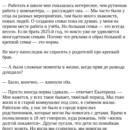
— Работать в школе мне показалась интереснее, чем рутинная
работа у компьютера, — рассуждает она. — Мы часто были у
отца на разных мероприятиях, там было много знакомств,
новых людей. О создании семьи пока не думаю, у меня на
первом месте работа и учёба. Но большая семья — это всегда
весело. Если брать 2025-й год, то никто уже не удивляется
многодетным семьям. Потому что реклама и образ большой и
крепкой семьи — это норма.
Не могу напоследок не спросить у родителей про крепкий
брак.
— А были сложные моменты в жизни, когда прям до развода
доходило?
— Было, конечно, — кивнули оба.
— Просто иногда нервы сдавали, — отвечает Екатерина. —
Мне кажется, у всех такое бывает, тяжёлый период. Мы тоже
жили и в старой коммуналке под снос, в съёмном жилье.
Работали оба, у нас не было в городе взрослых
родственников, которые могли бы помогать с детьми. Врачи в
поликлинике в 18 лет говорили, куда рожаешь, тебе «жизнь
долгой покажется». Другие пугали, что дети по помойкам
будут ходить. Но когда мы ссорились, мы никогда не