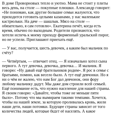
В доме Проворновых тепло и уютно. Мама не стоит у плиты
весь день, на столе — покупные плюшки. Александр говорит:
«Не понимаю, как другие большие семьи жалуются, что
приходится готовить целыми казанами, у нас маленькие
кастрюльки. На даче — шашлык. Мясо на столе —
обязательно, я сам готовлю». Екатерина печёт, когда есть
время, обычно по выходным. Родители признаются, что
хотели испечь к моему приходу фирменный уральский пирог,
но не успели. Приглашают приехать ещё.
— У вас, получается, шесть девочек, а каким был мальчик по
счёту?
— Четвёртым, — отвечает отец. — Я изначально хотел сына
первого. А тут девочка, девочка, девочка… И мальчик. Я
говорю: «Ну давай ещё брательников родим». Я рос в семье с
братьями, помню, как весело было. А тут ещё девчонки. Но я
ни о чём не жалею, что нам Бог дал девчонок, они фору
любому мальчику дадут. Мы даже дом строили всей семьей.
Ещё понимание есть, что нужно население для нашей страны.
Я своим говорю: «Давайте, чтобы тоже не меньше пяти
было». Потому что мы вымираем такими темпами. Хочется,
чтобы на нашей земле, за которую проливалась кровь, жили
наши дети, наши потомки. Будущее страны зависит от того
количества людей, которые будут её населять. А какое