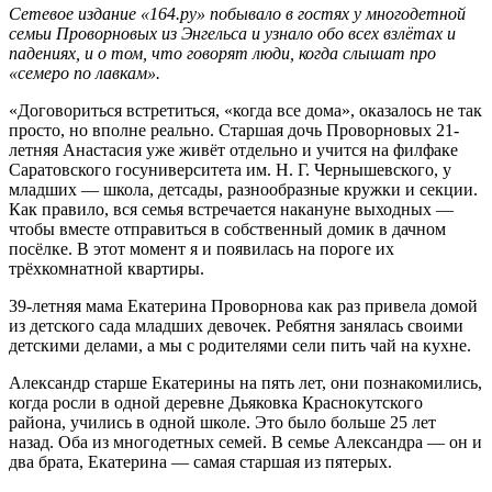
Сетевое издание «164.ру» побывало в гостях у многодетной
семьи Проворновых из Энгельса и узнало обо всех взлётах и
падениях, и о том, что говорят люди, когда слышат про
«семеро по лавкам».
«Договориться встретиться, «когда все дома», оказалось не так
просто, но вполне реально. Старшая дочь Проворновых 21-
летняя Анастасия уже живёт отдельно и учится на филфаке
Саратовского госуниверситета им. Н. Г. Чернышевского, у
младших — школа, детсады, разнообразные кружки и секции.
Как правило, вся семья встречается накануне выходных —
чтобы вместе отправиться в собственный домик в дачном
посёлке. В этот момент я и появилась на пороге их
трёхкомнатной квартиры.
39-летняя мама Екатерина Проворнова как раз привела домой
из детского сада младших девочек. Ребятня занялась своими
детскими делами, а мы с родителями сели пить чай на кухне.
Александр старше Екатерины на пять лет, они познакомились,
когда росли в одной деревне Дьяковка Краснокутского
района, учились в одной школе. Это было больше 25 лет
назад. Оба из многодетных семей. В семье Александра — он и
два брата, Екатерина — самая старшая из пятерых.