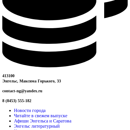
413100
Энгельс, Максима
Горького, 33
contact-ng@yandex.ru
8 (8453) 555-182
Новости города
Читайте в свежем выпуске
Афиши Энгельса и Саратова
Энгельс литературный