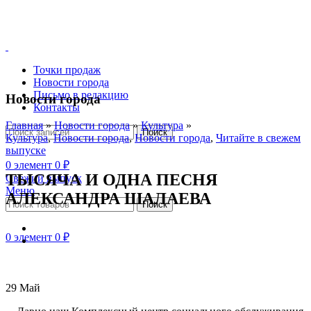
Точки продаж
Новости города
Письмо в редакцию
Новости города
Контакты
Главная
»
Новости города
»
Культура
»
Поиск
Культура
,
Новости города
,
Новости города
,
Читайте в свежем
выпуске
0
элемент
0
₽
ТЫСЯЧА И ОДНА ПЕСНЯ
Свежий выпуск
Меню
АЛЕКСАНДРА ШАЛАЕВА
Поиск
0
элемент
0
₽
29
Май