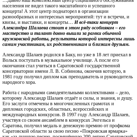
…Давно наш Комплексный центр социального обслуживания
населения не видел такого масштабного и успешного
концерта! А этот центр поднаторел в организации
разнообразных и интересных мероприятий: тут и встречи, и
квизы, и выставки, и концерты…
И всё-таки концерт
Александра Шалаева стоит в этом ряду особняком – его
мастерство и талант давно вышли за рамки обычной
кружковской работы, результаты которой интересны лишь
самим участникам, их родственникам и близким друзьям.
Александр Шалаев родился в Баку, но уже в 18 лет приехал в
Вольск поступать в музыкальное училище. А после его
окончания стал учиться в Саратовской государственной
консерватории имени Л. В. Собинова, окончив которую, в
1981 году получил диплом как преподаватель и руководитель
народного хора.
Работа с народными самодеятельными коллективами – дело,
которому Александр Шалаев отдаёт и силы, и знания, и душу.
Его заслуги отмечены в многочисленных грамотах и
дипломах городских, областных, всероссийских и
международных конкурсов. В 1997 году Александр Шалаев,
участвуя со своим ансамблем в конкурсах Энгельса и
Саратова, получил медаль и денежную премию от профкома
Саратовской области за свою песню «Покровская ярмарка»
как «за лучшую песню, посвящённую 200-летию Саратовской