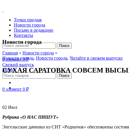
Точки продаж
Новости города
Письмо в редакцию
Контакты
Новости города
Поиск
Главная
»
Новости города
»
Новости города
,
Новости города
,
Читайте в свежем выпуске
0
элемент
0
₽
Свежий выпуск
СУХАЯ САРАТОВКА СОВСЕМ ВЫСЫ
Меню
Поиск
0
элемент
0
₽
02
Июл
Рубрика «О НАС ПИШУТ»
Энгельсские дачники из СНТ «Родничок» обеспокоены состояни