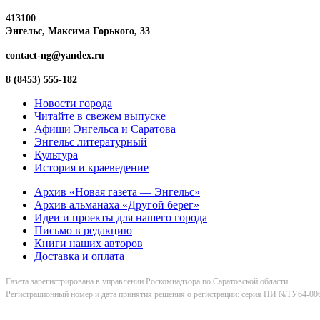
413100
Энгельс, Максима
Горького, 33
contact-ng@yandex.ru
8 (8453) 555-182
Новости города
Читайте в свежем выпуске
Афиши Энгельса и Саратова
Энгельс литературный
Культура
История и краеведение
Архив «Новая газета — Энгельс»
Архив альманаха «Другой берег»
Идеи и проекты для нашего города
Письмо в редакцию
Книги наших авторов
Доставка и оплата
Газета зарегистрирована в управлении Роскомнадзора по Саратовской области
Регистрационный номер и дата принятия решения о регистрации: серия ПИ №ТУ64-006