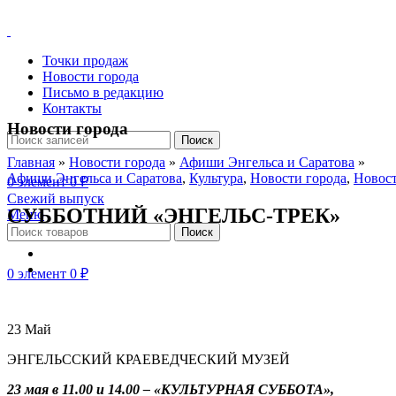
Точки продаж
Новости города
Письмо в редакцию
Контакты
Новости города
Поиск
Главная
»
Новости города
»
Афиши Энгельса и Саратова
»
Афиши Энгельса и Саратова
,
Культура
,
Новости города
,
Новост
0
элемент
0
₽
Свежий выпуск
СУББОТНИЙ «ЭНГЕЛЬС-ТРЕК»
Меню
Поиск
0
элемент
0
₽
23
Май
ЭНГЕЛЬССКИЙ КРАЕВЕДЧЕСКИЙ МУЗЕЙ
23 мая в 11.00 и 14.00 – «КУЛЬТУРНАЯ СУББОТА»,