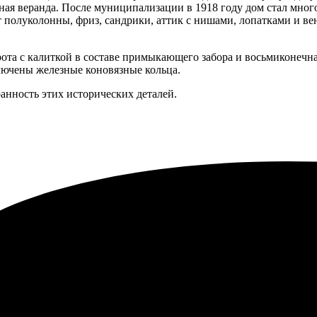
нная веранда. После муниципализации в 1918 году дом стал мно
 полуколонны, фриз, сандрики, аттик с нишами, лопатками и в
та с калиткой в составе примыкающего забора и восьмиконечная
лючены железные коновязные кольца.
анность этих исторических деталей.