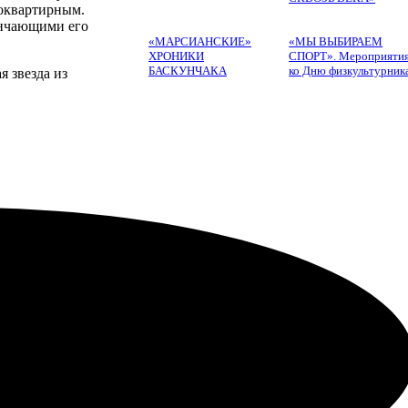
гоквартирным.
енчающими его
«МАРСИАНСКИЕ»
«МЫ ВЫБИРАЕМ
ХРОНИКИ
СПОРТ». Мероприяти
БАСКУНЧАКА
ко Дню физкультурник
 звезда из