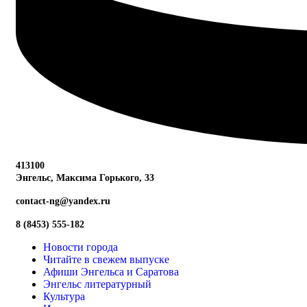
413100
Энгельс, Максима
Горького, 33
contact-ng@yandex.ru
8 (8453) 555-182
Новости города
Читайте в свежем выпуске
Афиши Энгельса и Саратова
Энгельс литературный
Культура