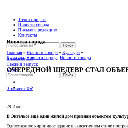
Точки продаж
Новости города
Письмо в редакцию
Контакты
Новости города
Поиск
Главная
»
Новости города
»
Культура
»
Культура
,
Новости города
,
Новости города
0
элемент
0
₽
Свежий выпуск
ОЧЕРЕДНОЙ ШЕДЕВР СТАЛ ОБЪ
Меню
Поиск
0
элемент
0
₽
29
Июн
В Энгельсе ещё один жилой дом признан объектом культур
Одноэтажное кирпичное здание в эклектичном стиле построи