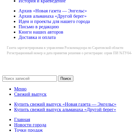
История и краеведение
Архив «Новая газета — Энгельс»
Архив альманаха «Другой берег»
Идеи и проекты для нашего города
Письмо в редакцию
Книги наших авторов
Доставка и оплата
Газета зарегистрирована в управлении Роскомнадзора по Саратовской области
Регистрационный номер и дата принятия решения о регистрации: серия ПИ №ТУ64-0
Поиск
Меню
Свежий выпуск
Купить свежий выпуск «Новая газета — Энгельс»
Купить свежий выпуск альманаха «Другой берег»
Главная
Новости города
Точки продаж