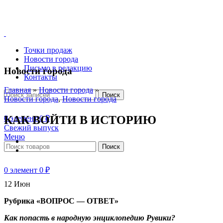
Точки продаж
Новости города
Письмо в редакцию
Новости города
Контакты
Главная
»
Новости города
»
Поиск
Новости города
,
Новости города
КАК ВОЙТИ В ИСТОРИЮ
0
элемент
0
₽
Свежий выпуск
Меню
Поиск
0
элемент
0
₽
12
Июн
Рубрика «ВОПРОС — ОТВЕТ»
Как попасть в народную энциклопедию Рувики?