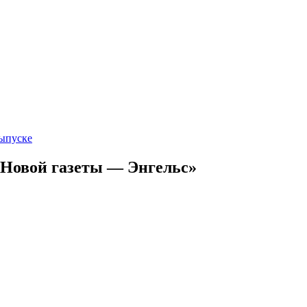
выпуске
вой газеты — Энгельс»