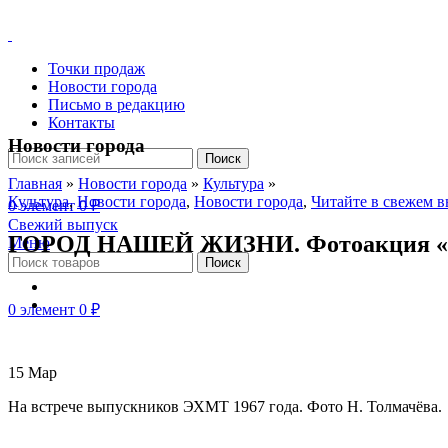
Точки продаж
Новости города
Письмо в редакцию
Контакты
Новости города
Поиск
Главная
»
Новости города
»
Культура
»
Культура
,
Новости города
,
Новости города
,
Читайте в свежем 
0
элемент
0
₽
Свежий выпуск
ГОРОД НАШЕЙ ЖИЗНИ. Фотоакция «Но
Меню
Поиск
0
элемент
0
₽
15
Мар
На встрече выпускников ЭХМТ 1967 года. Фото Н. Толмачёва.