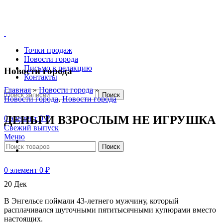
Точки продаж
Новости города
Письмо в редакцию
Новости города
Контакты
Главная
»
Новости города
»
Поиск
Новости города
,
Новости города
ДЕНЬГИ ВЗРОСЛЫМ НЕ ИГРУШКА
0
элемент
0
₽
Свежий выпуск
Меню
Поиск
0
элемент
0
₽
20
Дек
В Энгельсе поймали 43-летнего мужчину, который
расплачивался шуточными пятитысячными купюрами вместо
настоящих.