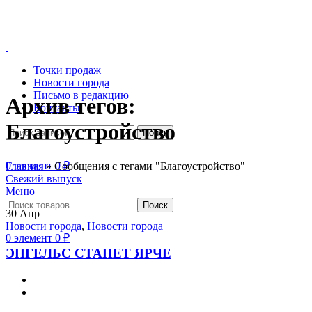
Точки продаж
Новости города
Письмо в редакцию
Архив тегов:
Контакты
Благоустройство
Поиск
0
элемент
0
₽
Главная
»
Сообщения с тегами "Благоустройство"
Свежий выпуск
Меню
Поиск
30
Апр
Новости города
,
Новости города
0
элемент
0
₽
ЭНГЕЛЬС СТАНЕТ ЯРЧЕ