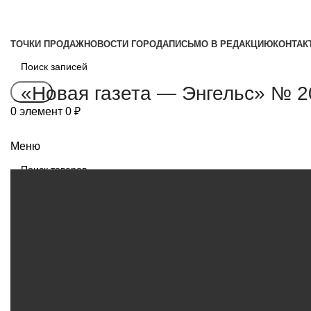
ТОЧКИ ПРОДАЖ
НОВОСТИ ГОРОДА
ПИСЬМО В РЕДАКЦИЮ
КОНТАК
«Новая газета — Энгельс» № 20 
Поиск
0
элемент
0
₽
Меню
Поиск
0
элемент
0
₽