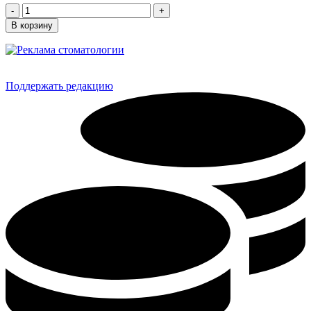
Количество
товара
В корзину
«Новая
газета
—
Энгельс»
№
Поддержать редакцию
20
(200)
27.05.2025