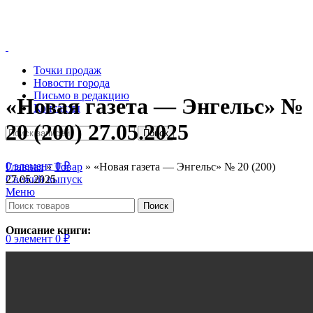
Точки продаж
Новости города
Письмо в редакцию
«Новая газета — Энгельс» №
Контакты
20 (200) 27.05.2025
Поиск
0
элемент
0
₽
Главная
»
Товар
»
«Новая газета — Энгельс» № 20 (200)
27.05.2025
Свежий выпуск
Меню
Поиск
Описание книги:
0
элемент
0
₽