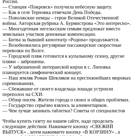
России.
— Станция «Покровск» получила небесную защиту.
— Как в селе Терновка отмечали День Победы.
— Поволжские немцы – герои Великой Отечественной
войны. Авторская рубрика А. Бурмистрова «Это интересно».
— Многодетным энгельсским семьям предложат вместо
земельных участков денежные компенсации.
— Битва за бывший кинотеатр «Родина» продолжается.
— Возобновились регулярные пассажирские скоростные
перевозки по Волге.
— Городской пляж готовится к купальному сезону, другие
пляжи – заброшены.
— У заброшенной лютеранской кирхи в с. Липовка
планируется симфонический концерт.
— Наш земляк Роман Шевляков на престижнейших мировых
соревнованиях.
— Сбежавшие от своего владельца лошади устроили
переполох на СХИ.
— Обзор писем. Жители города о своих и общих проблемах.
— Государство серьёзно взялось за алиментщиков.
— Чем лучше запивать таблетки? Советы от специалистов
Чтобы купить газету на нашем сайте, надо проделать
следующие действия: Нажимаете кнопку «СВЕЖИЙ
ВЫПУСК» , затем нажимаете кнопку «В КОРЗИНУ» , а