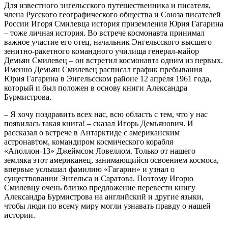
Для известного энгельсского путешественника и писателя,
члена Русского географического общества и Союза писателей
России Игоря Смилевца история приземления Юрия Гагарина
– тоже личная история. Во встрече космонавта принимал
важное участие его отец, начальник Энгельсского высшего
зенитно-ракетного командного училища генерал-майор
Демьян Смилевец – он встретил космонавта одним из первых.
Именно Демьян Смилевец расписал график пребывания
Юрия Гагарина в Энгельсском районе 12 апреля 1961 года,
который и был положен в основу книги Александра
Бурмистрова.
– Я хочу поздравить всех нас, всю область с тем, что у нас
появилась такая книга! – сказал Игорь Демьянович. И
рассказал о встрече в Антарктиде с американским
астронавтом, командиром космического корабля
«Аполлон-13» Джеймсом Ловеллом. Только от нашего
земляка этот американец, занимающийся освоением космоса,
впервые услышал фамилию «Гагарин» и узнал о
существовании Энгельса и Саратова. Поэтому Игорю
Смилевцу очень близко предложение перевести книгу
Александра Бурмистрова на английский и другие языки,
чтобы люди по всему миру могли узнавать правду о нашей
истории.