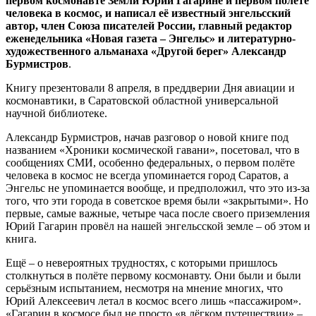
первом космонавте Земли Юрии Гагарине и первом полёте
человека в космос, и написал её известный энгельсский
автор, член Союза писателей России, главный редактор
еженедельника «Новая газета – Энгельс» и литературно-
художественного альманаха «Другой берег» Александр
Бурмистров
.
Книгу презентовали 8 апреля, в преддверии Дня авиации и
космонавтики, в Саратовской областной универсальной
научной библиотеке.
Александр Бурмистров, начав разговор о новой книге под
названием «Хроники космической гавани», посетовал, что в
сообщениях СМИ, особенно федеральных, о первом полёте
человека в космос не всегда упоминается город Саратов, а
Энгельс не упоминается вообще, и предположил, что это из-за
того, что эти города в советское время были «закрытыми». Но
первые, самые важные, четыре часа после своего приземления
Юрий Гагарин провёл на нашей энгельсской земле – об этом и
книга.
Ещё – о невероятных трудностях, с которыми пришлось
столкнуться в полёте первому космонавту. Они были и были
серьёзным испытанием, несмотря на мнение многих, что
Юрий Алексеевич летал в космос всего лишь «пассажиром».
«Гагарин в космосе был не просто «в лёгком путешествии» –