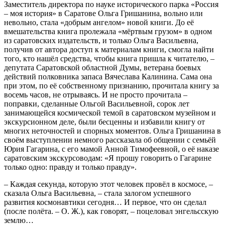
Заместитель директора по науке исторического парка «Россия
– моя история» в Саратове Ольга Гришанина, вольно или
невольно, стала «добрым ангелом» новой книги. До её
вмешательства книга пролежала «мёртвым грузом» в одном
из саратовских издательств, и только Ольга Васильевна,
получив от автора доступ к материалам книги, смогла найти
того, кто нашёл средства, чтобы книга пришла к читателю, –
депутата Саратовской областной Думы, ветерана боевых
действий полковника запаса Вячеслава Калинина. Сама она
при этом, по её собственному признанию, прочитала книгу за
восемь часов, не отрываясь. И не просто прочитала –
поправки, сделанные Ольгой Васильевной, сорок лет
занимающейся космической темой в саратовском музейном и
экскурсионном деле, были бесценны и избавили книгу от
многих неточностей и спорных моментов. Ольга Гришанина в
своём выступлении немного рассказала об общении с семьёй
Юрия Гагарина, с его мамой Анной Тимофеевной, о её наказе
саратовским экскурсоводам: «Я прошу говорить о Гагарине
только одно: правду и только правду».
– Каждая секунда, которую этот человек провёл в космосе, –
сказала Ольга Васильевна, – стала залогом успешного
развития космонавтики сегодня… И первое, что он сделал
(после полёта. – О. Ж.), как говорят, – поцеловал энгельсскую
землю…