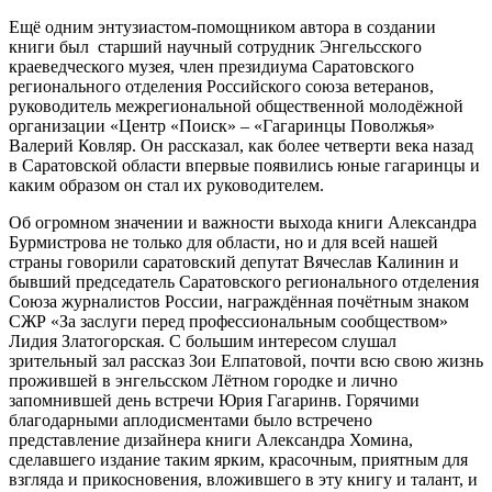
Ещё одним энтузиастом-помощником автора в создании
книги был старший научный сотрудник Энгельсского
краеведческого музея, член президиума Саратовского
регионального отделения Российского союза ветеранов,
руководитель межрегиональной общественной молодёжной
организации «Центр «Поиск» – «Гагаринцы Поволжья»
Валерий Ковляр. Он рассказал, как более четверти века назад
в Саратовской области впервые появились юные гагаринцы и
каким образом он стал их руководителем.
Об огромном значении и важности выхода книги Александра
Бурмистрова не только для области, но и для всей нашей
страны говорили саратовский депутат Вячеслав Калинин и
бывший председатель Саратовского регионального отделения
Союза журналистов России, награждённая почётным знаком
СЖР «За заслуги перед профессиональным сообществом»
Лидия Златогорская. С большим интересом слушал
зрительный зал рассказ Зои Елпатовой, почти всю свою жизнь
прожившей в энгельсском Лётном городке и лично
запомнившей день встречи Юрия Гагаринв. Горячими
благодарными аплодисментами было встречено
представление дизайнера книги Александра Хомина,
сделавшего издание таким ярким, красочным, приятным для
взгляда и прикосновения, вложившего в эту книгу и талант, и