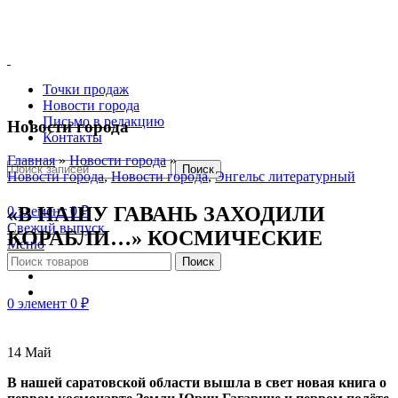
Точки продаж
Новости города
Письмо в редакцию
Новости города
Контакты
Главная
»
Новости города
»
Поиск
Новости города
,
Новости города
,
Энгельс литературный
«В НАШУ ГАВАНЬ ЗАХОДИЛИ
0
элемент
0
₽
Свежий выпуск
КОРАБЛИ…» КОСМИЧЕСКИЕ
Меню
Поиск
0
элемент
0
₽
14
Май
В нашей саратовской области вышла в свет новая книга о