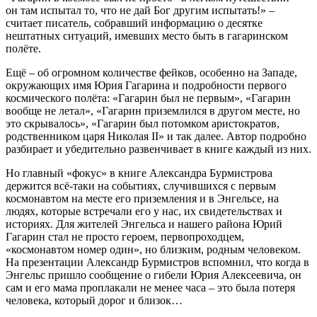
он там испытал то, что не дай Бог другим испытать!» –
считает писатель, собравший информацию о десятке
нештатных ситуаций, имевших место быть в гагаринском
полёте.
Ещё – об огромном количестве фейков, особенно на Западе,
окружающих имя Юрия Гагарина и подробности первого
космического полёта: «Гагарин был не первым», «Гагарин
вообще не летал», «Гагарин приземлился в другом месте, но
это скрывалось», «Гагарин был потомком аристократов,
родственником царя Николая II» и так далее. Автор подробно
разбирает и убедительно развенчивает в книге каждый из них.
Но главный «фокус» в книге Александра Бурмистрова
держится всё-таки на событиях, случившихся с первым
космонавтом на месте его приземления и в Энгельсе, на
людях, которые встречали его у нас, их свидетельствах и
историях. Для жителей Энгельса и нашего района Юрий
Гагарин стал не просто героем, первопроходцем,
«космонавтом номер один», но близким, родным человеком.
На презентации Александр Бурмистров вспомнил, что когда в
Энгельс пришло сообщение о гибели Юрия Алексеевича, он
сам и его мама проплакали не менее часа – это была потеря
человека, который дорог и близок…