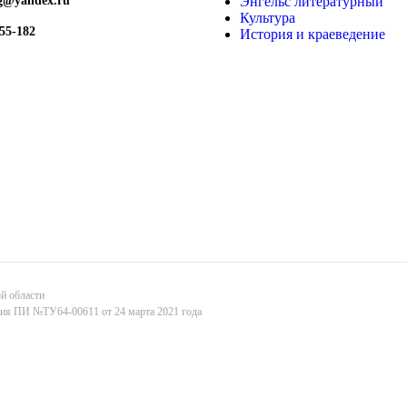
ng@yandex.ru
Энгельс литературный
Культура
555-182
История и краеведение
ой области
ерия ПИ №ТУ64-00611 от 24 марта 2021 года