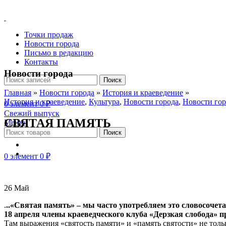
Точки продаж
Новости города
Письмо в редакцию
Контакты
Новости города
Поиск
Главная
»
Новости города
»
История и краеведение
»
История и краеведение
,
Культура
,
Новости города
,
Новости гор
0
элемент
0
₽
Свежий выпуск
СВЯТАЯ ПАМЯТЬ
Меню
Поиск
0
элемент
0
₽
26
Май
.
..«Святая память» – мы часто употребляем это словосочета
18 апреля члены краеведческого клуба «Дерзкая слобода» 
Там выражения «святость памяти» и «память святости» не толь