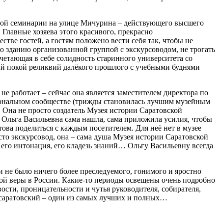
вной семинарии на улице Мичурина – действующего высшего
 Главные хозяева этого красивого, прекрасно
тве гостей, а гостям положено вести себя так, чтобы не
по зданию организованной группой с экскурсоводом, не трогать
очетающая в себе солидность старинного университета со
ный покой реликвий далёкого прошлого с учебными буднями
е работает – сейчас она является заместителем директора по
ссиональном сообществе (трижды становилась лучшим музейным
 Она не просто создатель Музея истории Саратовской
х Ольга Васильевна сама нашла, сама приложила усилия, чтобы
това поделиться с каждым посетителем. Для неё нет в музее
сто экскурсовод, она – сама душа Музея истории Саратовской
, его интонация, его кладезь знаний… Ольгу Васильевну всегда
 не было ничего более преследуемого, гонимого и яростно
ой веры в России. Какие-то периоды освещены очень подробно
вости, проницательности и чутья руководителя, собирателя,
 саратовский – один из самых лучших и полных…