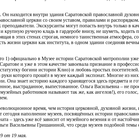
а. Он находится внутри здания Саратовской православной духо
авославной церкви со своим уставом, правилами и распорядком.
преподаватели. Экскурсанты могут попасть внутрь только в качес
и крупную ручную кладь в гардеробе внизу, не шуметь, ходить 
рящая в этих стенах строгая, немного таинственная атмосфера, с
сть жизни церкви как института, в одном здании соединяя веч
о 1) официально в Музее истории Саратовской митрополии уже н
в Саратове и уже в этом качестве завоевала признание в профе
статуэтку богини истории Клио) и любовь простых посетителей.
ез руки которого прошёл в музее каждый экспонат. Многие из ни
ии. Она знает историю каждого хранящегося здесь предмета и го
енное, выстраданное, выпестованное. Ольга Васильевна – не про
музейных работников называют так же, как ангелов!), его голос
ием.
революционное время, чем история церковной, духовной жизни, и
т сегодня наполнение музеев, посвящённых истории православн
ата – здесь уже всё зависит от музейного везения и от настойчи
льги Васильевны Гришаниной, что среди музеев подобной темы
 от 19 мая.