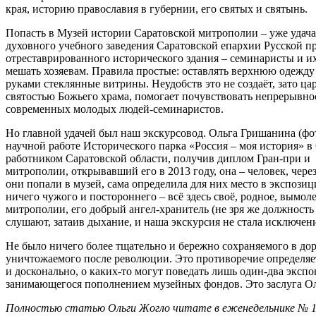
края, историю православия в губернии, его святых и святынь.
Попасть в Музей истории Саратовской митрополии – уже удач
духовного учебного заведения Саратовской епархии Русской пр
отреставрированного исторического здания – семинаристы и их 
мешать хозяевам. Правила простые: оставлять верхнюю одежду 
руками стеклянные витрины. Неудобств это не создаёт, зато ца
святостью Божьего храма, помогает почувствовать непрерывно
современных молодых людей-семинаристов.
Но главной удачей был наш экскурсовод. Ольга Гришанина (фот
научной работе Исторического парка «Россия – моя история» 
работником Саратовской области, получив диплом Гран-при и 
митрополии, открывавший его в 2013 году, она – человек, чер
они попали в музей, сама определила для них место в экспозиц
ничего чужого и постороннего – всё здесь своё, родное, вымол
митрополии, его добрый ангел-хранитель (не зря же должность 
слушают, затаив дыхание, и наша экскурсия не стала исключен
Не было ничего более тщательно и бережно сохраняемого в до
уничтожаемого после революции. Это противоречие определяе
и досконально, о каких-то могут поведать лишь один-два экспон
занимающегося пополнением музейных фондов. Это заслуга О
Полностью статью Ольги Жогло читате в еженедельнике № 19