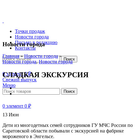
Точки продаж
Новости города
Письмо в редакцию
Новости города
Контакты
Главная
»
Новости города
»
Поиск
Новости города
,
Новости города
СЛАДКАЯ ЭКСКУРСИЯ
0
элемент
0
₽
Свежий выпуск
Меню
Поиск
0
элемент
0
₽
13
Июн
Дети из многодетных семей сотрудников ГУ МЧС России по
Саратовской области побывали с экскурсией на фабрике
мороженого в Энгельсе.