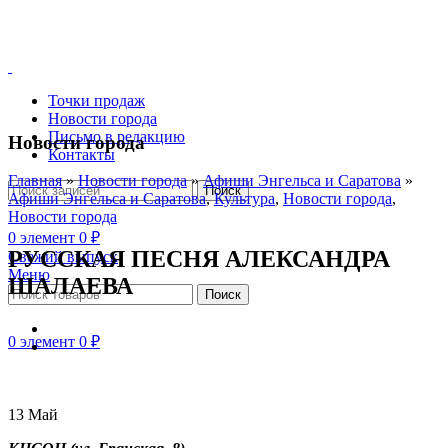
Точки продаж
Новости города
Письмо в редакцию
Новости города
Контакты
Главная
»
Новости города
»
Афиши Энгельса и Саратова
»
Поиск
Афиши Энгельса и Саратова
,
Культура
,
Новости города
,
Новости города
0
элемент
0
₽
РУССКАЯ ПЕСНЯ АЛЕКСАНДРА
Свежий выпуск
Меню
ШАЛАЕВА
Поиск
0
элемент
0
₽
13
Май