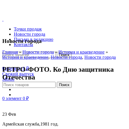
Точки продаж
Новости города
Письмо в редакцию
Новости города
Контакты
Главная
»
Новости города
»
История и краеведение
»
Поиск
История и краеведение
,
Новости города
,
Новости города
РЕТРО-ФОТО. Ко Дню защитника
0
элемент
0
₽
Свежий выпуск
Отечества
Меню
Поиск
0
элемент
0
₽
23
Фев
Армейская служба,1981 год.