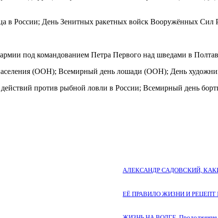
вца в России; День Зенитных ракетных войск Вооружённых Сил Р
 армии под командованием Петра Первого над шведами в Полтав
селения (ООН); Всемирный день лошади (ООН); День художника 
нь действий против рыбной ловли в России; Всемирный день бо
АЛЕКСАНДР САДОВСКИЙ, КА
ЕЁ ПРАВИЛО ЖИЗНИ И РЕЦЕП
ЖИЗНЬ НА ВОЛГЕ. Продолжение