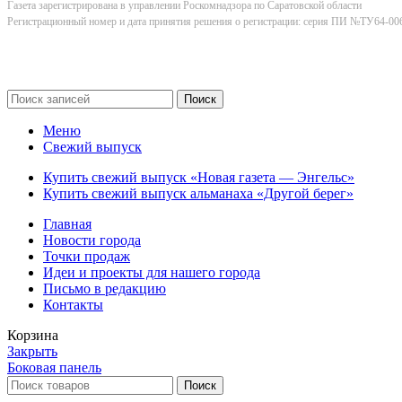
Газета зарегистрирована в управлении Роскомнадзора по Саратовской области
Регистрационный номер и дата принятия решения о регистрации: серия ПИ №ТУ64-006
Поиск
Меню
Свежий выпуск
Купить свежий выпуск «Новая газета — Энгельс»
Купить свежий выпуск альманаха «Другой берег»
Главная
Новости города
Точки продаж
Идеи и проекты для нашего города
Письмо в редакцию
Контакты
Корзина
Закрыть
Боковая панель
Поиск