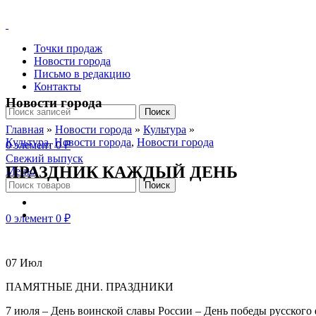
Точки продаж
Новости города
Письмо в редакцию
Контакты
Новости города
Поиск
Главная
»
Новости города
»
Культура
»
Культура
,
Новости города
,
Новости города
0
элемент
0
₽
Свежий выпуск
ПРАЗДНИК КАЖДЫЙ ДЕНЬ
Меню
Поиск
0
элемент
0
₽
07
Июл
ПАМЯТНЫЕ ДНИ. ПРАЗДНИКИ
7 июля – День воинской славы России – День победы русского 