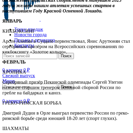
достижения энгельсских спортсменов в минувшем 2025
году и желаем нашим атлетам успешных стартов в
наступившем Году Красной Огненной Лошади.
ЯНВАРЬ
Точки продаж
КИКБОКСИНГ
Новости города
Письмо в редакцию
Арсен Алипян в Суздале первенствовал, Янис Арутюнян стал
Контакты
серебряным призёром на Всероссийских соревнованиях по
кикбоксингу «Золотое кольцо».
Поиск
ФЕВРАЛЬ
0
элемент
0
₽
ХРОНИКА
Свежий выпуск
Меню
Серебряный призёр Пекинской олимпиады Сергей Улегин
Поиск
назначен старшим тренером основной сборной России по
гребле на байдарках и каноэ.
0
элемент
0
₽
ГРЕКО-РИМСКАЯ БОРЬБА
Дмитрий Дудин в Орле выиграл первенство России по греко-
римской борьбе среди юношей 18-20 лет (спорт глухих).
ШАХМАТЫ