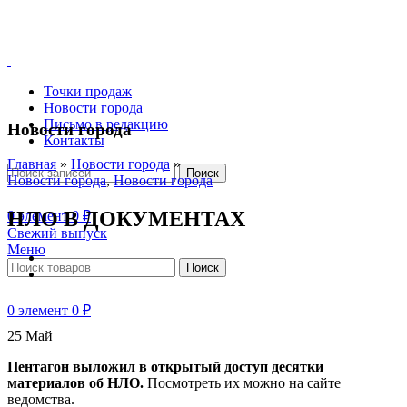
Точки продаж
Новости города
Письмо в редакцию
Новости города
Контакты
Главная
»
Новости города
»
Поиск
Новости города
,
Новости города
НЛО В ДОКУМЕНТАХ
0
элемент
0
₽
Свежий выпуск
Меню
Поиск
0
элемент
0
₽
25
Май
Пентагон выложил в открытый доступ десятки
материалов об НЛО.
Посмотреть их можно на сайте
ведомства.