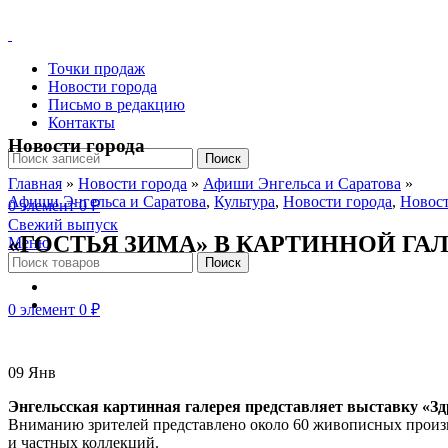
Точки продаж
Новости города
Письмо в редакцию
Контакты
Новости города
Поиск
Главная
»
Новости города
»
Афиши Энгельса и Саратова
»
Афиши Энгельса и Саратова
,
Культура
,
Новости города
,
Новост
0
элемент
0
₽
Свежий выпуск
«ГОСТЬЯ ЗИМА» В КАРТИННОЙ ГА
Меню
Поиск
0
элемент
0
₽
09
Янв
Энгельсская картинная галерея представляет выставку «Зд
Вниманию зрителей представлено около 60 живописных произве
и частных коллекций.