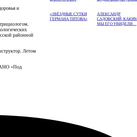
доровья и
«ЗВЁЗДНЫЕ СУТКИ
АЛЕКСАНДР
ГЕРМАНА ТИТОВА»
САДОВСКИЙ, КАКИ
МЫ ЕГО УВИДЕЛИ…
утрициологом.
кологических
ьсской районной
нструктор. Летом
и АНО «Под