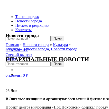
Точки продаж
Новости города
Письмо в редакцию
Контакты
Новости города
Поиск
Главная
»
Новости города
»
Культура
»
Культура
,
Новости города
,
Новости города
0
элемент
0
₽
Свежий выпуск
ЕПАРХИАЛЬНЫЕ НОВОСТИ
Меню
Поиск
0
элемент
0
₽
26
Янв
В Энгельсе женщинам организуют бесплатный фитнес и за
Проект центра милосердия «Под Покровом» одержал победу 