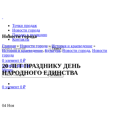
Точки продаж
Новости города
Письмо в редакцию
Новости города
Контакты
Главная
»
Новости города
»
История и краеведение
»
Поиск
История и краеведение
,
Культура
,
Новости города
,
Новости
города
0
элемент
0
₽
20 ЛЕТ ПРАЗДНИКУ ДЕНЬ
Свежий выпуск
Меню
НАРОДНОГО ЕДИНСТВА
Поиск
0
элемент
0
₽
04
Ноя