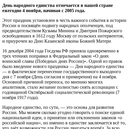
День народного единства отмечается в нашей стране
ежегодно 4 ноября, начиная с 2005 года.
Этот праздник установлен в честь важного события в истории
России и посвящён подвигу народных ополченцев, под
предводительством Кузьмы Минина и Дмитрия Пожарского
освободивших в 1612 году Москву от польских интервентов,
и приурочен ко Дню Казанской иконы Божией Матери
16 декабря 2004 года Госдума РФ приняла одновременно в
трех чтениях поправки в Федеральный закон «О днях
воинской славы (Победных днях России)». Одной из правок
было введение нового праздника — Дня народного единства
— и фактическое перенесение государственного выходного
дня с 7 ноября (День согласия и примирения) на 4 ноября.
Основной причиной переноса, по мнению многих
аналитиков, стало желание полностью снять ассоциации с
годовщиной Октябрьской социалистической революции (7
ноября 1917 года).
Народное единство, по сути, — это основа для развития
России. Мы можем сколько угодно говорить о поиске единой
национальной идеи, о принятии или отклонении законов «о
российской нации», но именно в единстве заключается всё то,
что даёт возможности для России двигаться вперёд. За всю