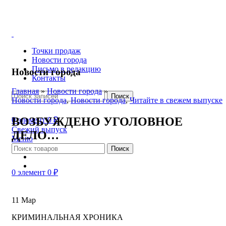
Точки продаж
Новости города
Письмо в редакцию
Новости города
Контакты
Главная
»
Новости города
»
Поиск
Новости города
,
Новости города
,
Читайте в свежем выпуске
ВОЗБУЖДЕНО УГОЛОВНОЕ
0
элемент
0
₽
Свежий выпуск
ДЕЛО…
Меню
Поиск
0
элемент
0
₽
11
Мар
КРИМИНАЛЬНАЯ ХРОНИКА