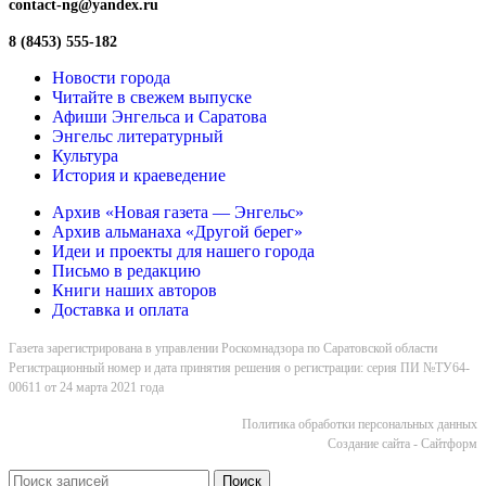
contact-ng@yandex.ru
8 (8453) 555-182
Новости города
Читайте в свежем выпуске
Афиши Энгельса и Саратова
Энгельс литературный
Культура
История и краеведение
Архив «Новая газета — Энгельс»
Архив альманаха «Другой берег»
Идеи и проекты для нашего города
Письмо в редакцию
Книги наших авторов
Доставка и оплата
Газета зарегистрирована в управлении Роскомнадзора по Саратовской области
Регистрационный номер и дата принятия решения о регистрации: серия ПИ №ТУ64-
00611 от 24 марта 2021 года
Политика обработки персональных данных
Cоздание сайта - Сайтформ
Поиск