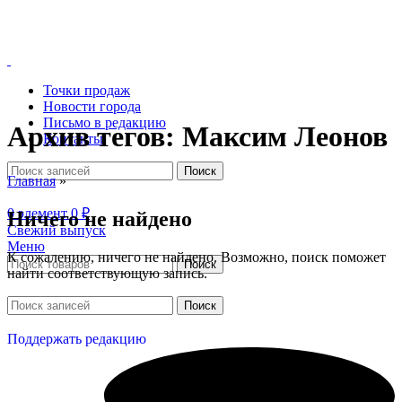
Точки продаж
Новости города
Письмо в редакцию
Архив тегов: Максим Леонов
Контакты
Поиск
Главная
»
0
элемент
0
₽
Ничего не найдено
Свежий выпуск
Меню
К сожалению, ничего не найдено. Возможно, поиск поможет
Поиск
найти соответствующую запись.
Поиск
0
элемент
0
₽
Поддержать редакцию