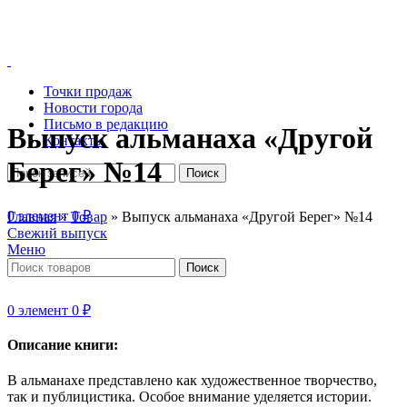
Точки продаж
Новости города
Письмо в редакцию
Выпуск альманаха «Другой
Контакты
Берег» №14
Поиск
0
элемент
0
₽
Главная
»
Товар
»
Выпуск альманаха «Другой Берег» №14
Свежий выпуск
Меню
Поиск
0
элемент
0
₽
Описание книги:
В альманахе представлено как художественное творчество,
так и публицистика. Особое внимание уделяется истории.