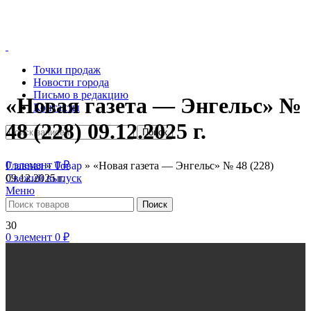
Точки продаж
Новости города
Письмо в редакцию
«Новая газета — Энгельс» №
Контакты
48 (228) 09.12.2025 г.
Поиск
0
элемент
0
₽
Главная
»
Товар
»
«Новая газета — Энгельс» № 48 (228)
09.12.2025 г.
Свежий выпуск
Меню
Поиск
30
0
элемент
0
₽