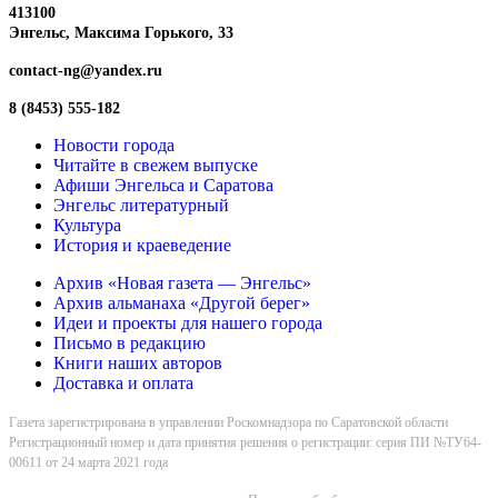
413100
Энгельс, Максима
Горького, 33
contact-ng@yandex.ru
8 (8453) 555-182
Новости города
Читайте в свежем выпуске
Афиши Энгельса и Саратова
Энгельс литературный
Культура
История и краеведение
Архив «Новая газета — Энгельс»
Архив альманаха «Другой берег»
Идеи и проекты для нашего города
Письмо в редакцию
Книги наших авторов
Доставка и оплата
Газета зарегистрирована в управлении Роскомнадзора по Саратовской области
Регистрационный номер и дата принятия решения о регистрации: серия ПИ №ТУ64-
00611 от 24 марта 2021 года