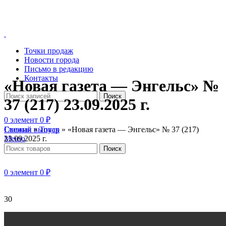
Точки продаж
Новости города
Письмо в редакцию
Контакты
«Новая газета — Энгельс» №
Поиск
37 (217) 23.09.2025 г.
0
элемент
0
₽
Главная
»
Товар
»
«Новая газета — Энгельс» № 37 (217)
Свежий выпуск
23.09.2025 г.
Меню
Поиск
0
элемент
0
₽
30