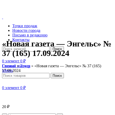
Точки продаж
Новости города
Письмо в редакцию
Контакты
«Новая газета — Энгельс» №
Поиск
37 (165) 17.09.2024
0
элемент
0
₽
Главная
»
Товар
»
«Новая газета — Энгельс» № 37 (165)
Свежий выпуск
17.09.2024
Меню
Поиск
0
элемент
0
₽
20
₽