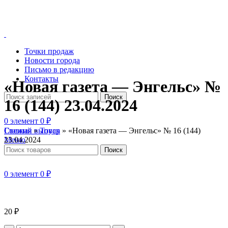
Точки продаж
Новости города
Письмо в редакцию
Контакты
«Новая газета — Энгельс» №
Поиск
16 (144) 23.04.2024
0
элемент
0
₽
Главная
»
Товар
»
«Новая газета — Энгельс» № 16 (144)
Свежий выпуск
23.04.2024
Меню
Поиск
0
элемент
0
₽
20
₽