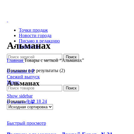
Точки продаж
Новости города
Письмо в редакцию
Альманах
Контакты
Поиск
Главная
Товары с меткой “Альманах”
Показаны все результаты (2)
0
элемент
0
₽
Свежий выпуск
Альманах
Меню
Поиск
Show sidebar
Показать
9
12
18
24
0
элемент
0
₽
Быстрый просмотр