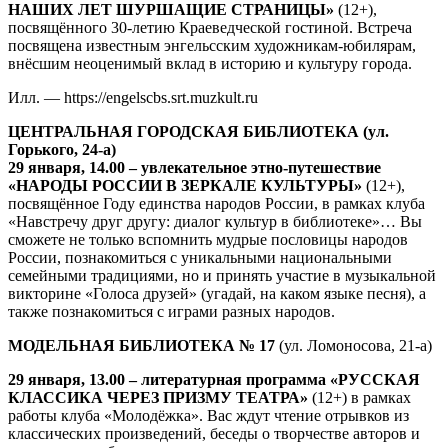
НАШИХ ЛЕТ ШУРШАЩИЕ СТРАНИЦЫ»
(12+),
посвящённого 30-летию Краеведческой гостиной. Встреча
посвящена известным энгельсским художникам-юбилярам,
внёсшим неоценимый вклад в историю и культуру города.
Илл. — https://engelscbs.srt.muzkult.ru
ЦЕНТРАЛЬНАЯ ГОРОДСКАЯ БИБЛИОТЕКА (ул.
Горького, 24-а)
29 января, 14.00 – увлекательное этно-путешествие
«НАРОДЫ РОССИИ В ЗЕРКАЛЕ КУЛЬТУРЫ»
(12+),
посвящённое Году единства народов России, в рамках клуба
«Навстречу друг другу: диалог культур в библиотеке»… Вы
сможете не только вспомнить мудрые пословицы народов
России, познакомиться с уникальными национальными
семейными традициями, но и принять участие в музыкальной
викторине «Голоса друзей» (угадай, на каком языке песня), а
также познакомиться с играми разных народов.
МОДЕЛЬНАЯ БИБЛИОТЕКА № 17
(ул. Ломоносова, 21-а)
29 января, 13.00 – литературная программа «РУССКАЯ
КЛАССИКА ЧЕРЕЗ ПРИЗМУ ТЕАТРА»
(12+) в рамках
работы клуба «Молодёжка». Вас ждут чтение отрывков из
классических произведений, беседы о творчестве авторов и