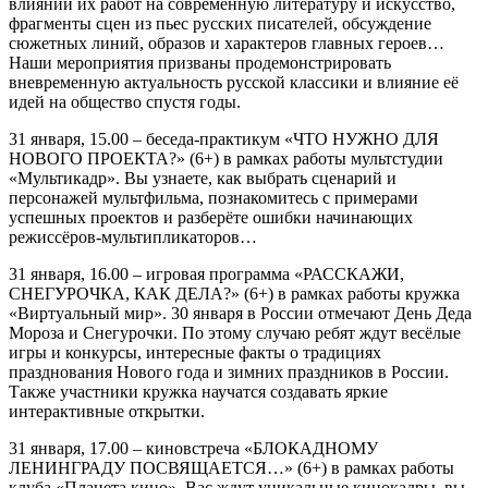
влиянии их работ на современную литературу и искусство,
фрагменты сцен из пьес русских писателей, обсуждение
сюжетных линий, образов и характеров главных героев…
Наши мероприятия призваны продемонстрировать
вневременную актуальность русской классики и влияние её
идей на общество спустя годы.
31 января, 15.00 – беседа-практикум «ЧТО НУЖНО ДЛЯ
НОВОГО ПРОЕКТА?» (6+) в рамках работы мультстудии
«Мультикадр». Вы узнаете, как выбрать сценарий и
персонажей мультфильма, познакомитесь с примерами
успешных проектов и разберёте ошибки начинающих
режиссёров-мультипликаторов…
31 января, 16.00 – игровая программа «РАССКАЖИ,
СНЕГУРОЧКА, КАК ДЕЛА?» (6+) в рамках работы кружка
«Виртуальный мир». 30 января в России отмечают День Деда
Мороза и Снегурочки. По этому случаю ребят ждут весёлые
игры и конкурсы, интересные факты о традициях
празднования Нового года и зимних праздников в России.
Также участники кружка научатся создавать яркие
интерактивные открытки.
31 января, 17.00 – киновстреча «БЛОКАДНОМУ
ЛЕНИНГРАДУ ПОСВЯЩАЕТСЯ…» (6+) в рамках работы
клуба «Планета кино». Вас ждут уникальные кинокадры, вы