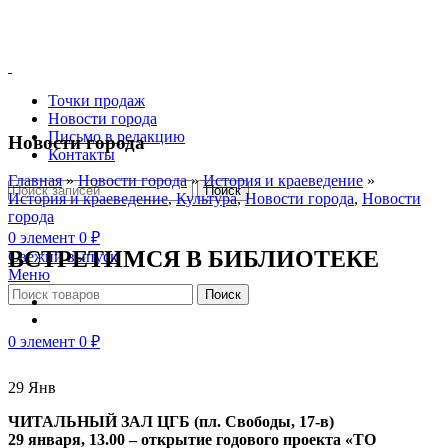
Точки продаж
Новости города
Письмо в редакцию
Новости города
Контакты
Главная
»
Новости города
»
История и краеведение
»
Поиск
История и краеведение
,
Культура
,
Новости города
,
Новости
города
0
элемент
0
₽
ВСТРЕТИМСЯ В БИБЛИОТЕКЕ
Свежий выпуск
Меню
Поиск
0
элемент
0
₽
29
Янв
ЧИТАЛЬНЫЙ ЗАЛ ЦГБ (пл. Свободы, 17-в)
29 января, 13.00 – открытие годового проекта «ТО