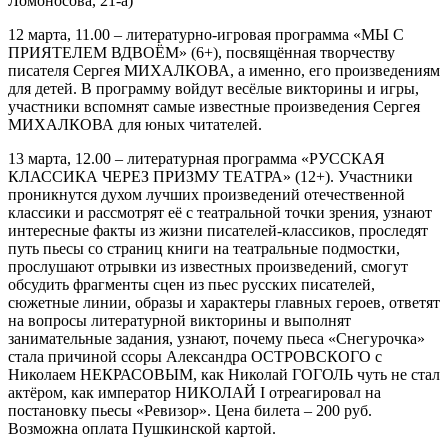
Ломоносова, 21-а)
12 марта, 11.00 – литературно-игровая программа «МЫ С
ПРИЯТЕЛЕМ ВДВОЁМ» (6+), посвящённая творчеству
писателя Сергея МИХАЛКОВА, а именно, его произведениям
для детей. В программу войдут весёлые викторины и игры,
участники вспомнят самые известные произведения Сергея
МИХАЛКОВА для юных читателей.
13 марта, 12.00 – литературная программа «РУССКАЯ
КЛАССИКА ЧЕРЕЗ ПРИЗМУ ТЕАТРА» (12+). Участники
проникнутся духом лучших произведений отечественной
классики и рассмотрят её с театральной точки зрения, узнают
интересные факты из жизни писателей-классиков, проследят
путь пьесы со страниц книги на театральные подмостки,
прослушают отрывки из известных произведений, смогут
обсудить фрагменты сцен из пьес русских писателей,
сюжетные линии, образы и характеры главных героев, ответят
на вопросы литературной викторины и выполнят
занимательные задания, узнают, почему пьеса «Снегурочка»
стала причиной ссоры Александра ОСТРОВСКОГО с
Николаем НЕКРАСОВЫМ, как Николай ГОГОЛЬ чуть не стал
актёром, как император НИКОЛАЙ I отреагировал на
постановку пьесы «Ревизор». Цена билета – 200 руб.
Возможна оплата Пушкинской картой.