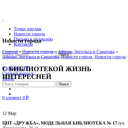
Точки продаж
Новости города
Письмо в редакцию
Новости города
Контакты
Главная
»
Новости города
»
Афиши Энгельса и Саратова
»
Поиск
Афиши Энгельса и Саратова
,
Новости города
,
Новости города
С БИБЛИОТЕКОЙ ЖИЗНЬ
0
элемент
0
₽
Свежий выпуск
ИНТЕРЕСНЕЙ
Меню
Поиск
0
элемент
0
₽
12
Мар
ЦНТ «ДРУЖБА», МОДЕЛЬНАЯ БИБЛИОТЕКА № 17
(ул.