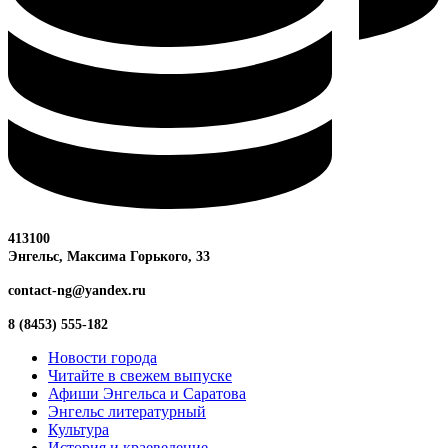
413100
Энгельс, Максима
Горького, 33
contact-ng@yandex.ru
8 (8453) 555-182
Новости города
Читайте в свежем выпуске
Афиши Энгельса и Саратова
Энгельс литературный
Культура
История и краеведение