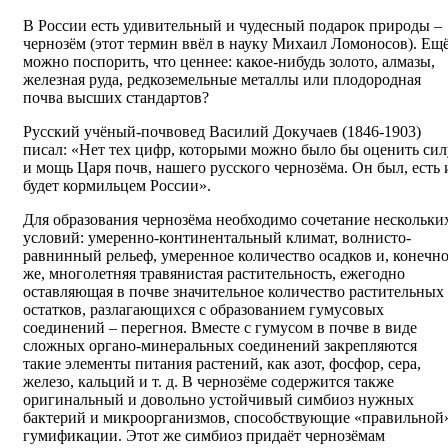
В России есть удивительный и чудесный подарок природы –
чернозём (этот термин ввёл в науку Михаил Ломоносов). Ещ
можно поспорить, что ценнее: какое-нибудь золото, алмазы,
железная руда, редкоземельные металлы или плодородная
почва высших стандартов?
Русский учёный-почвовед Василий Докучаев (1846-1903)
писал: «Нет тех цифр, которыми можно было бы оценить сил
и мощь Царя почв, нашего русского чернозёма. Он был, есть 
будет кормильцем России».
Для образования чернозёма необходимо сочетание нескольки
условий: умеренно-континентальный климат, волнисто-
равнинный рельеф, умеренное количество осадков и, конечн
же, многолетняя травянистая растительность, ежегодно
оставляющая в почве значительное количество растительных
остатков, разлагающихся с образованием гумусовых
соединений – перегноя. Вместе с гумусом в почве в виде
сложных органо-минеральных соединений закрепляются
такие элементы питания растений, как азот, фосфор, сера,
железо, кальций и т. д. В чернозёме содержится также
оригинальный и довольно устойчивый симбиоз нужных
бактерий и микроорганизмов, способствующие «правильной
гумификации. Этот же симбиоз придаёт чернозёмам