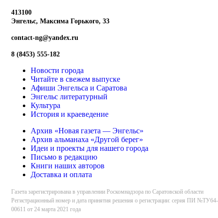
413100
Энгельс, Максима
Горького, 33
contact-ng@yandex.ru
8 (8453) 555-182
Новости города
Читайте в свежем выпуске
Афиши Энгельса и Саратова
Энгельс литературный
Культура
История и краеведение
Архив «Новая газета — Энгельс»
Архив альманаха «Другой берег»
Идеи и проекты для нашего города
Письмо в редакцию
Книги наших авторов
Доставка и оплата
Газета зарегистрирована в управлении Роскомнадзора по Саратовской области
Регистрационный номер и дата принятия решения о регистрации: серия ПИ №ТУ64-
00611 от 24 марта 2021 года