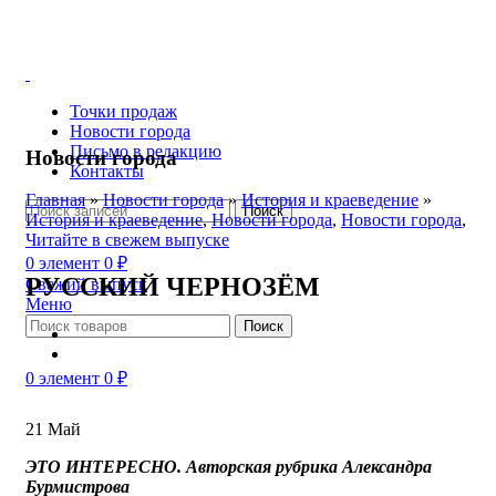
Точки продаж
Новости города
Письмо в редакцию
Новости города
Контакты
Главная
»
Новости города
»
История и краеведение
»
Поиск
История и краеведение
,
Новости города
,
Новости города
,
Читайте в свежем выпуске
0
элемент
0
₽
РУССКИЙ ЧЕРНОЗЁМ
Свежий выпуск
Меню
Поиск
0
элемент
0
₽
21
Май
ЭТО ИНТЕРЕСНО. Авторская рубрика Александра
Бурмистрова