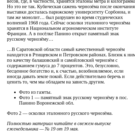
весов, где, в частности, хранятся эталоны метра и килограмма
Но это не так. Кубическая сажень чернозёма после окончания
выставки досталась парижскому университету Сорбонна, и
там же монолит… был разрушен во время студенческих
волнений 1968 года. Сейчас осколки эталонного чернозёма
хранятся в Национальном агрономическом институте
Франции. А в посёлке Панино открыт памятный знак
русскому чернозёму…
…В Саратовской области самый качественный чернозём
находится в Ртищевском и Петровском районах. Близок к ни
по качеству балашовский и самойловский чернозём с
содержанием гумуса до 7 процентов. Это, безусловно,
бесценное богатство и, к счастью, возобновляемое, если
иногда давать земле покой. Если действительно беречь и
ценить то, чем мы обладаем на зависть другим.
Фото из газеты.
Фото 1 — памятный знак русскому чернозёму в пос.
Панино Воронежской обл.
Фото 2 — осколки эталонного русского чернозёма.
Полностью материал читайте в свежем выпуске
еженедельника — № 19 от 19 мая.