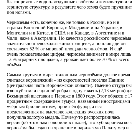
благоприятные водно-воздушные свойства и комковатую ил
зернистую структуру, в результате чего земля будто пружинит
под ногами.
Чернозёмы есть, конечно же, не только в России, но и в
странах Восточной Европы, в Молдавии и на Украине, в
Монголии и в Китае, в США и в Канаде, в Аргентине и в
Чили, даже в Австралии. Но качество российского чернозёма
значительно превосходит «иностранцев», а по площади он
составляет 52 % от мировой площади чернозёмов. И ещё
очень показательные цифры: чернозём занимает в мире лишь
13 % аграрных площадей, а урожай даёт более 70 % от всего
объёма.
Самым крутым в мире, эталонным чернозёмом долгое время
считался воронежский – из окрестностей посёлка Панино
(центральная часть Воронежской области). Именно оттуда бы
взят куб земли с длиной ребра в одну сажень (2,13 метров) дл
Всемирной выставки в Париже в 1889 году. Этот образец с 17
процентным содержанием гумуса, названный иностранцами
«чёрным бриллиантом», произвёл фурор, а вся
представленная на выставке коллекция русских почв
получила золотую медаль. Почему-то распространилась
версия (об этом нам говорили в школе), что куб воронежског
чернозёма был сдан на хранение в парижскую Палату мер и