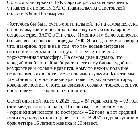
Об этом в интервью ГТРК Саратов рассказала начальник
управления по делам ЗАГС правительства Саратовской
области Юлия Пономарева.
«Хотелось бы быть очень оригинальной, но на самом деле, ка
в прошлом, так и в позапрошлом году самым популярным
остаётся отдел ЗАГС в Энгельсе. Именно там было заключен
больше всего союзов – порядка 2300. Я всегда шучу и говорю
что, наверное, причина в том, что там восьмиметровые
потолки и очень много воздуха. Получается очень
торжественная атмосфера. На самом деле я думаю, что
каждый влюблённый выбирает то, что ему ближе, удобнее,
комфортнее и больше нравится. Кому-то нужны большие
помещения, как в Энгельсе, с новыми стульями. Кстати, мы
там обновили, у нас новые красивые стулья, новые шторы,
красивые люстры с потолка свисают, создают торжественну
обстановку», — сообщила чиновница.
Самой опытной невесте 2025 года – 84 года, жениху – 93 год
(они между собой не пара). По словам главы ведомства,
«усреднённая невеста не постарела» – 22 года, а вот средний
жених чуть-чуть стал старше – 25 лет. В 2025 году вступили 
брак четыре 16-летних жениха и 20 невест.