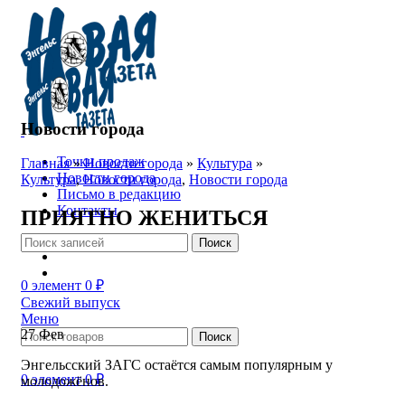
Новости города
Точки продаж
Главная
»
Новости города
»
Культура
»
Новости города
Культура
,
Новости города
,
Новости города
Письмо в редакцию
Контакты
ПРИЯТНО ЖЕНИТЬСЯ
Поиск
0
элемент
0
₽
Свежий выпуск
Меню
27
Фев
Поиск
Энгельсский ЗАГС остаётся самым популярным у
0
элемент
0
₽
молодожёнов.