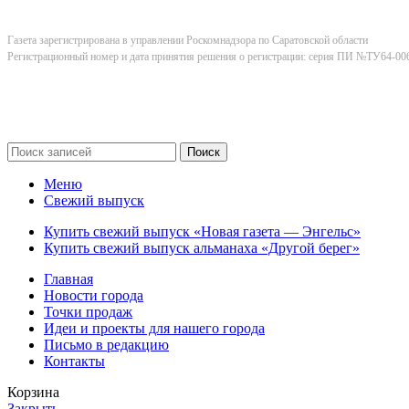
Газета зарегистрирована в управлении Роскомнадзора по Саратовской области
Регистрационный номер и дата принятия решения о регистрации: серия ПИ №ТУ64-006
Поиск
Меню
Свежий выпуск
Купить свежий выпуск «Новая газета — Энгельс»
Купить свежий выпуск альманаха «Другой берег»
Главная
Новости города
Точки продаж
Идеи и проекты для нашего города
Письмо в редакцию
Контакты
Корзина
Закрыть