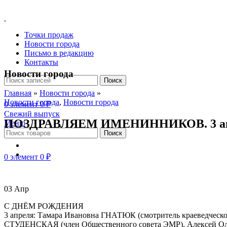
Точки продаж
Новости города
Письмо в редакцию
Контакты
Новости города
Поиск
Главная
»
Новости города
»
Новости города
,
Новости города
0
элемент
0
₽
Свежий выпуск
ПОЗДРАВЛЯЕМ ИМЕНИННИКОВ. 3 а
Меню
Поиск
0
элемент
0
₽
03
Апр
С ДНЁМ РОЖДЕНИЯ
3 апреля: Тамара Ивановна ГНАТЮК (смотритель краеведческо
СТУДЕНСКАЯ (член Общественного совета ЭМР), Алексей Оле