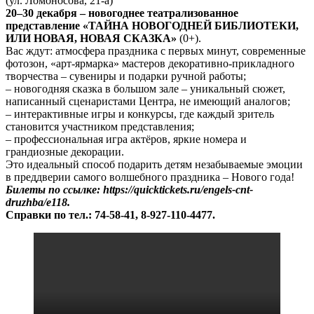
(ул. Ломоносова, 21-а)
20–30 декабря – новогоднее театрализованное
представление «ТАЙНА НОВОГОДНЕЙ БИБЛИОТЕКИ,
ИЛИ НОВАЯ, НОВАЯ СКАЗКА»
(0+).
Вас ждут: атмосфера праздника с первых минут, современные
фотозон, «арт-ярмарка» мастеров декоративно-прикладного
творчества – сувениры и подарки ручной работы;
– новогодняя сказка в большом зале – уникальный сюжет,
написанный сценаристами Центра, не имеющий аналогов;
– интерактивные игры и конкурсы, где каждый зритель
становится участником представления;
– профессиональная игра актёров, яркие номера и
грандиозные декорации.
Это идеальный способ подарить детям незабываемые эмоции
в преддверии самого волшебного праздника – Нового года!
Билеты по ссылке: https://quicktickets.ru/engels-cnt-
druzhba/e118.
Справки по тел.: 74-58-41, 8-927-110-4477.