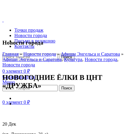
Точки продаж
Новости города
Письмо в редакцию
Новости города
Контакты
Главная
»
Новости города
»
Афиши Энгельса и Саратова
»
Поиск
Афиши Энгельса и Саратова
,
Культура
,
Новости города
,
Новости города
0
элемент
0
₽
НОВОГОДНИЕ ЁЛКИ В ЦНТ
Свежий выпуск
Меню
«ДРУЖБА»
Поиск
0
элемент
0
₽
20
Дек