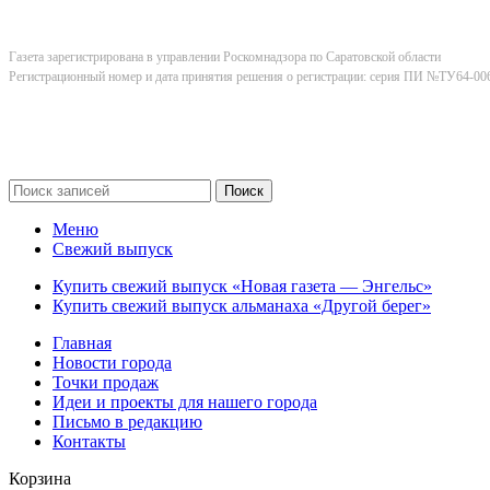
Газета зарегистрирована в управлении Роскомнадзора по Саратовской области
Регистрационный номер и дата принятия решения о регистрации: серия ПИ №ТУ64-006
Поиск
Меню
Свежий выпуск
Купить свежий выпуск «Новая газета — Энгельс»
Купить свежий выпуск альманаха «Другой берег»
Главная
Новости города
Точки продаж
Идеи и проекты для нашего города
Письмо в редакцию
Контакты
Корзина