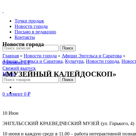
Точки продаж
Новости города
Письмо в редакцию
Контакты
Новости города
Поиск
Главная
»
Новости города
»
Афиши Энгельса и Саратова
»
Афиши Энгельса и Саратова
,
Культура
,
Новости города
,
Новост
0
элемент
0
₽
Свежий выпуск
«МУЗЕЙНЫЙ КАЛЕЙДОСКОП»
Меню
Поиск
0
элемент
0
₽
10
Июн
ЭНГЕЛЬССКИЙ КРАЕВЕДЧЕСКИЙ МУЗЕЙ (ул. Горького, 4)
10 июня и каждую среду в 11.00 – работа интерактивной 