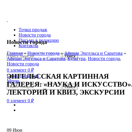
Точки продаж
Новости города
Письмо в редакцию
Новости города
Контакты
Главная
»
Новости города
»
Афиши Энгельса и Саратова
»
Поиск
Афиши Энгельса и Саратова
,
Культура
,
Новости города
,
Новости города
0
элемент
0
₽
ЭНГЕЛЬССКАЯ КАРТИННАЯ
Свежий выпуск
Меню
ГАЛЕРЕЯ: «НАУКА И ИСКУССТВО»
Поиск
ЛЕКТОРИЙ И КВИЗ, ЭКСКУРСИИ
0
элемент
0
₽
09
Июн