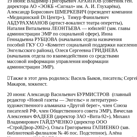
19 июня: Владимир Григорьевич АРХИПОВ (советник ген.
директора АО «ЭОКБ «Сигнал» им. А. И. Глухарёва),
Александр Борисович ШМЕРКЕВИЧ (президент компании
«Медицинский Di Центр»), Тимур Фанильевич
АБДУРАХМАНОВ (артист-вокалист театра оперетты),
Наталия Витальевна ЛЕОНТЬЕВА — юбилей! (зам. главы
администрации ЭМР по социальной сфере), Инна
Геннадьевна РУБЦОВА (начальник отдела назначения
пособий ГКУ СО «Комитет социальной поддержки населени
Энгельсского района), Олеся Сергеевна ГРИДНЕВА
(начальник отдела по взаимодействию со средствами
массовой информации управления информации
администрации ЭМР).
Также в этот день родились: Василь Быков, писатель; Серге
Макаров, хоккеист.
20 июня: Александр Васильевич БУРМИСТРОВ (главный
редактор «Новой газеты — Энгельс» и литературно-
художественного альманаха «Другой берег», член Союза
писателей РФ, член Общественного совета ЭМР), Вячеслав
Алексеевич ФАДЕЕВ (директор ЗАО «Вита-92»), Михаил
Владимирович ГАЙДУЧЕНКО (директор ООО
«СтройДвор-2002»), Ольга Григорьевна ГАПИЕНКО (зав.
библиотекой-филиалом № 46 пос. Подстепное), Алёна