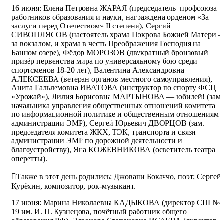
16 июня: Елена Петровна ЖАРАЯ (председатель профсоюза
работников образования и науки, награждена орденом «За
заслуги перед Отечеством» II степени), Сергий
СИВОПЛЯСОВ (настоятель храма Покрова Божией Матери 
за вокзалом, и храма в честь Преображения Господня на
Банном озере), Фёдор МОРОЗОВ (двукратный бронзовый
призёр первенства мира по универсальному бою среди
спортсменов 18-20 лет), Валентина Александровна
АЛЕКСЕЕВА (ветеран органов местного самоуправления),
Анита Гальлемовна ИВАТОВА (инструктор по спорту ФСЦ
«Урожай»), Лилия Борисовна МАРТЫНОВА — юбилей! (зам
начальника управления общественных отношений комитета
по информационной политике и общественным отношениям
администрации ЭМР), Сергей Юрьевич ДВОРЦОВ (зам.
председателя комитета ЖКХ, ТЭК, транспорта и связи
администрации ЭМР по дорожной деятельности и
благоустройству), Яна КОЖЕВНИКОВА (осветитель театра
оперетты).
Также в этот день родились: Джовани Бокаччо, поэт; Серге
Курёхин, композитор, рок-музыкант.
17 июня: Марина Николаевна КАДЫКОВА (директор СШ №
19 им. И. П. Кузнецова, почётный работник общего