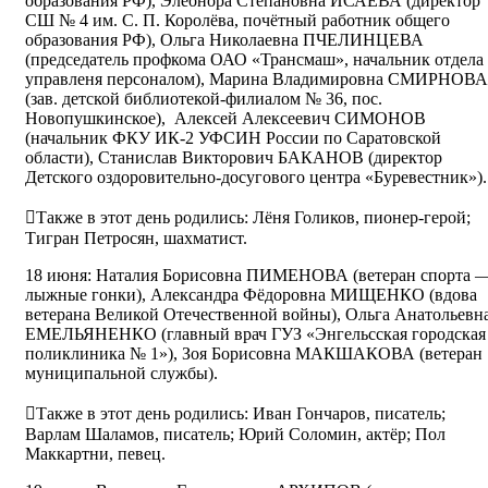
образования РФ), Элеонора Степановна ИСАЕВА (директор
СШ № 4 им. С. П. Королёва, почётный работник общего
образования РФ), Ольга Николаевна ПЧЕЛИНЦЕВА
(председатель профкома ОАО «Трансмаш», начальник отдела
управленя персоналом), Марина Владимировна СМИРНОВА
(зав. детской библиотекой-филиалом № 36, пос.
Новопушкинское), Алексей Алексеевич СИМОНОВ
(начальник ФКУ ИК-2 УФСИН России по Саратовской
области), Станислав Викторович БАКАНОВ (директор
Детского оздоровительно-досугового центра «Буревестник»).
Также в этот день родились: Лёня Голиков, пионер-герой;
Тигран Петросян, шахматист.
18 июня: Наталия Борисовна ПИМЕНОВА (ветеран спорта 
лыжные гонки), Александра Фёдоровна МИЩЕНКО (вдова
ветерана Великой Отечественной войны), Ольга Анатольевн
ЕМЕЛЬЯНЕНКО (главный врач ГУЗ «Энгельсская городская
поликлиника № 1»), Зоя Борисовна МАКШАКОВА (ветеран
муниципальной службы).
Также в этот день родились: Иван Гончаров, писатель;
Варлам Шаламов, писатель; Юрий Соломин, актёр; Пол
Маккартни, певец.