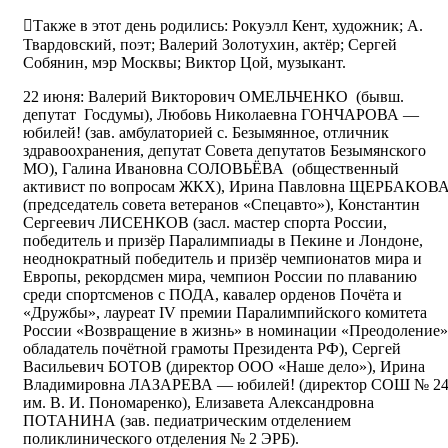
Также в этот день родились: Рокуэлл Кент, художник; А.
Твардовский, поэт; Валерий Золотухин, актёр; Сергей
Собянин, мэр Москвы; Виктор Цой, музыкант.
22 июня: Валерий Викторович ОМЕЛЬЧЕНКО (бывш.
депутат Госдумы), Любовь Николаевна ГОНЧАРОВА —
юбилей! (зав. амбулаторией с. Безымянное, отличник
здравоохранения, депутат Совета депутатов Безымянского
МО), Галина Ивановна СОЛОВЬЁВА (общественный
активист по вопросам ЖКХ), Ирина Павловна ЩЕРБАКОВ
(председатель совета ветеранов «Спецавто»), Константин
Сергеевич ЛИСЕНКОВ (засл. мастер спорта России,
победитель и призёр Паралимпиады в Пекине и Лондоне,
неоднократный победитель и призёр чемпионатов мира и
Европы, рекордсмен мира, чемпион России по плаванию
среди спортсменов с ПОДА, кавалер орденов Почёта и
«Дружбы», лауреат IV премии Паралимпийского комитета
России «Возвращение в жизнь» в номинации «Преодоление»
обладатель почётной грамоты Президента РФ), Сергей
Васильевич БОТОВ (директор ООО «Наше дело»), Ирина
Владимировна ЛАЗАРЕВА — юбилей! (директор СОШ № 2
им. В. И. Пономаренко), Елизавета Александровна
ПОТАНИНА (зав. педиатрическим отделением
поликлинического отделения № 2 ЭРБ).