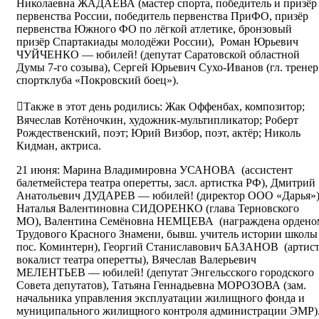
Николаевна ЖАДАЕВА (мастер спорта, победитель и призёр
первенства России, победитель первенства ПриФО, призёр
первенства Южного ФО по лёгкой атлетике, бронзовый
призёр Спартакиады молодёжи России), Роман Юрьевич
ЧУЙЧЕНКО — юбилей! (депутат Саратовской областной
Думы 7-го созыва), Сергей Юрьевич Сухо-Иванов (гл. тренер
спортклуба «Покровский боец»).
Также в этот день родились: Жак Оффенбах, композитор;
Вячеслав Котёночкин, художник-мультипликатор; Роберт
Рождественский, поэт; Юрий Визбор, поэт, актёр; Николь
Кидман, актриса.
21 июня: Марина Владимировна УСАНОВА (ассистент
балетмейстера театра оперетты, засл. артистка РФ), Дмитрий
Анатольевич ДУДАРЕВ — юбилей! (директор ООО «Дарья»)
Наталья Валентиновна СИДОРЕНКО (глава Терновского
МО), Валентина Семёновна НЕМЦЕВА (награждена ордено
Трудового Красного Знамени, бывш. учитель истории школы
пос. Коминтерн), Георгий Станиславович БАЗАНОВ (артист
вокалист театра оперетты), Вячеслав Валерьевич
МЕЛЕНТЬЕВ — юбилей! (депутат Энгельсского городского
Совета депутатов), Татьяна Геннадьевна МОРОЗОВА (зам.
начальника управления эксплуатации жилищного фонда и
муниципального жилищного контроля администрации ЭМР)